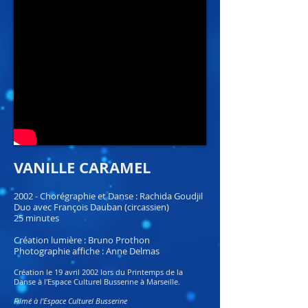
VANILLE CARAMEL
2002 - Chorégraphie et Danse : Rachida Goudjil
Duo avec François Dauban (circassien)
25 minutes
Création lumière : Bruno Prothon
Photographie affiche : Anne Delmas
Création le 19 avril 2002 lors du Printemps de la
Danse à l'Espace Culturel Busserine à Marseille.
Filmé à l'Espace Culturel Busserine