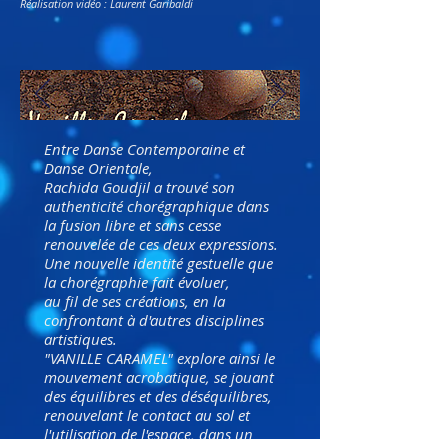
Réalisation vidéo : Laurent Garibald
i
Entre Danse Contemporaine et
Danse Orientale,
Rachida Goudjil a trouvé son
authenticité chorégraphique dans
la fusion libre et sans cesse
renouvelée de ces deux expressions.
Une nouvelle identité gestuelle que
la chorégraphie fait évoluer,
au fil de ses créations, en la
confrontant à d'autres disciplines
artistiques.
"VANILLE CARAMEL" explore ainsi le
mouvement acrobatique, se jouant
des équilibres et des déséquilibres,
renouvelant le contact au sol et
l'utilisation de l'espace, dans un